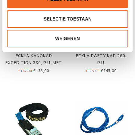
SELECTIE TOESTAAN
WEIGEREN
ECKLA KANOKAR
ECKLA RAFTY KAR 260,
EXPEDITION 260, P.U. MET
P.U.
ZIT
€135,00
€145,00
€167,00
€175,00