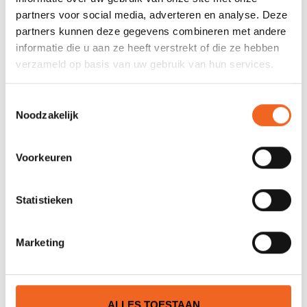
€49,00
€115,00
€54,00
€132,00
partners voor social media, adverteren en analyse. Deze
partners kunnen deze gegevens combineren met andere
informatie die u aan ze heeft verstrekt of die ze hebben
verzameld op basis van uw gebruik van hun services.
Toestemmingsselectie
Noodzakelijk
Voorkeuren
Statistieken
ECKLA LOADASSIST,
ECKLA MUURBEUGELSET
ADAPTER-SETJE
KAJAK, VERSTELBAAR
€75,00
€55,00
€66,00
Marketing
ALLES TOESTAAN