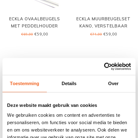
ECKLA OVAALBEUGELS
ECKLA MUURBEUGELSET
MET PEDDELHOUDER
KANO, VERSTELBAAR
€59,00
€59,00
€69,00
€71,00
Toestemming
Details
Over
Deze website maakt gebruik van cookies
We gebruiken cookies om content en advertenties te
personaliseren, om functies voor social media te bieden
ECKLA SUP KAR ORKCA
ECKLA SUP & SURF KAR
en om ons websiteverkeer te analyseren. Ook delen we
CALIFORNIA
260 MET ZIT, P.U.
informatie over uw gebruik van onze site met onze