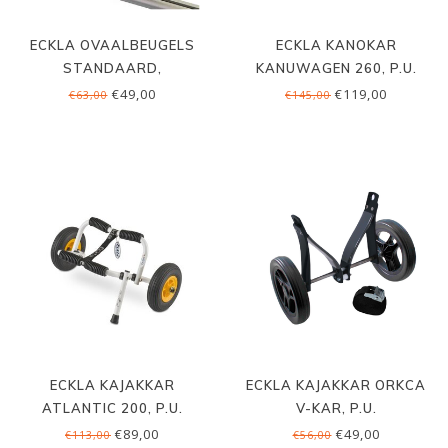
ECKLA OVAALBEUGELS
ECKLA KANOKAR
STANDAARD,
KANUWAGEN 260, P.U.
PROFIELMONTAGE
€49,00
€119,00
€63,00
€145,00
ECKLA KAJAKKAR
ECKLA KAJAKKAR ORKCA
ATLANTIC 200, P.U.
V-KAR, P.U.
€89,00
€49,00
€113,00
€56,00