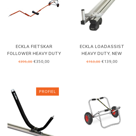
ECKLA FIETSKAR
ECKLA LOADASSIST
FOLLOWER HEAVY DUTY
HEAVY DUTY, NEW
GENERATION
€350,00
€139,00
€395,00
€153,00
PROFIEL