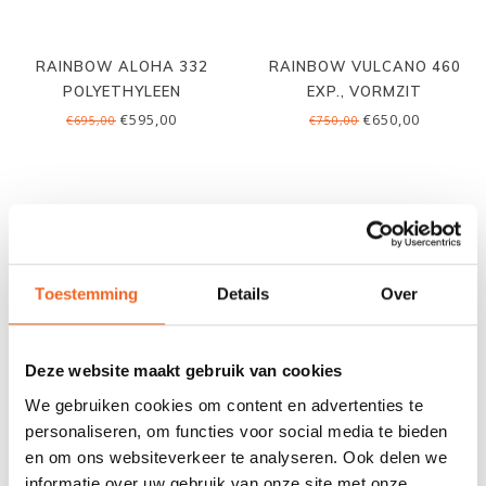
RAINBOW ALOHA 332
RAINBOW VULCANO 460
POLYETHYLEEN
EXP., VORMZIT
€595,00
€650,00
€695,00
€750,00
Toestemming
Details
Over
Deze website maakt gebruik van cookies
We gebruiken cookies om content en advertenties te
personaliseren, om functies voor social media te bieden
RAINBOW VULCANO 460
RAINBOW OASIS 430 MAX
en om ons websiteverkeer te analyseren. Ook delen we
STD., VORMZIT
LUXE
informatie over uw gebruik van onze site met onze