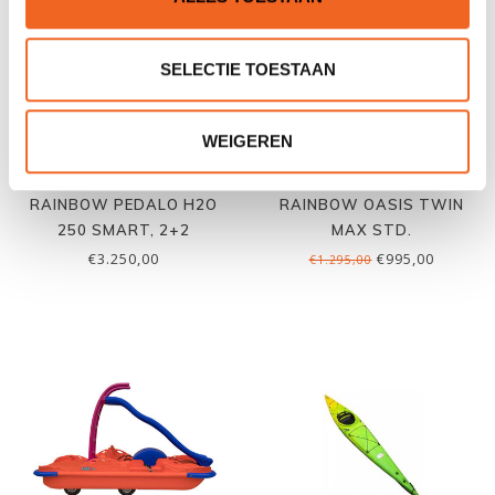
SELECTIE TOESTAAN
WEIGEREN
RAINBOW PEDALO H2O
RAINBOW OASIS TWIN
250 SMART, 2+2
MAX STD.
PERSOONS
€3.250,00
€995,00
€1.295,00