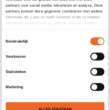
€550,00
€795,00
€650,00
€950,00
partners voor social media, adverteren en analyse. Deze
partners kunnen deze gegevens combineren met andere
informatie die u aan ze heeft verstrekt of die ze hebben
verzameld op basis van uw gebruik van hun services.
Toestemmingsselectie
Noodzakelijk
Voorkeuren
Statistieken
RAINBOW OASIS TWIN
RAINBOW HARD BELLY
STD.
PRO
€850,00
€795,00
€899,00
Marketing
ALLES TOESTAAN