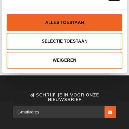
ALLES TOESTAAN
GEAR AID REVIVEX UV
SELECTIE TOESTAAN
PROTECTANT SPRAY, 120
ML
€12,50
€14,50
WEIGEREN
SCHRIJF JE IN VOOR ONZE
NIEUWSBRIEF