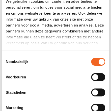
We gebruiken cookies om content en advertenties te
personaliseren, om functies voor social media te bieden
en om ons websiteverkeer te analyseren. Ook delen we
REVIEWS
informatie over uw gebruik van onze site met onze
partners voor social media, adverteren en analyse. Deze
partners kunnen deze gegevens combineren met andere
Nog niet gewaardeerd
informatie die u aan ze heeft verstrekt of die ze hebben
verzameld op basis van uw gebruik van hun services.
0 sterren op basis van 0 beoordelingen
Toestemmingsselectie
JE BEOORDELING TOEVOEGEN
Noodzakelijk
GERELATEERDE PRODUCTEN
Voorkeuren
Statistieken
Marketing