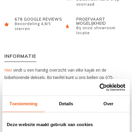
voorraad
678 GOOGLE REVIEWS
PROEFVAART
MOGELIJKHEID
Beoordeling 4,8/5
Bij onze showroom
sterren
locatie
INFORMATIE
Hier
vindt u een handig overzicht van elke kajak en de
bijbehorende deksels. Bij twijfel kunt u ons bellen op 075-
6218805 of mailen via
info@kajak.nl
voor advies. Geef hierbij
dan het merk en model van de kajak door.
Toestemming
Details
Over
Deze deksel past niet op een Valley inbouwring, past alleen op
Kajak Sport inbouwringen!
N.B. Kijk ook nog even naar het logo van uw oude deksel.
Deze website maakt gebruik van cookies
Exclusief dekring.