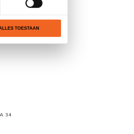
N
ALLES TOESTAAN
A 34