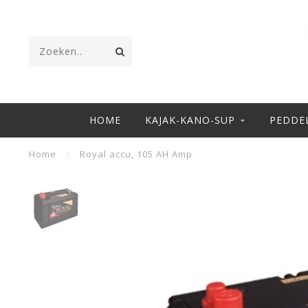
HOME
KAJAK-KANO-SUP
PEDDE
Home
/
Royal accu, 105 AH Amp