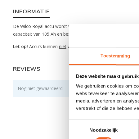
INFORMATIE
De Wilco Royal accu wordt vaak gebruikt in combinatie met de 
capaciteit van 105 Ah en beschikt over 12 Volt. De accu heeft
Let op!
Accu's kunnen
niet
verzonden worden.
Toestemming
REVIEWS
Deze website maakt gebruik
We gebruiken cookies om cont
Nog niet gewaardeerd
websiteverkeer te analyseren
media, adverteren en analys
verstrekt of die ze hebben v
Toestemmingsselectie
Noodzakelijk