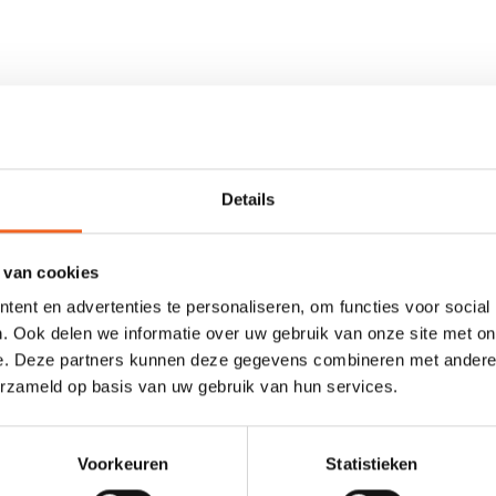
Minn Kota Endura fluistermotoren. Deze accu is speciaal ontwikkeld 
 een gewicht van 26.5 kilogram en een afmeting van 330 x 172 x 218 mi
Details
 van cookies
ent en advertenties te personaliseren, om functies voor social
. Ook delen we informatie over uw gebruik van onze site met on
e. Deze partners kunnen deze gegevens combineren met andere i
0 sterren op basis van 0 beoordelingen
erzameld op basis van uw gebruik van hun services.
JE BEOORDELING TOEVOEGEN
Voorkeuren
Statistieken