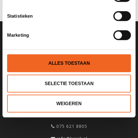
JE BEOORDELING TOEVOEGEN
Statistieken
Marketing
SCHRIJF JE IN VOOR ONZE
NIEUWSBRIEF
ALLES TOESTAAN
SELECTIE TOESTAAN
KANOCENTRUM ARJAN BLOEM
Poelweg 1B
WEIGEREN
1531MD
Wormer
075 621 8805