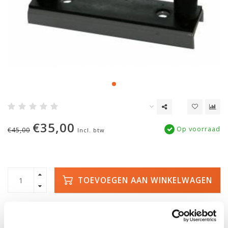
€35,00
Op voorraad
€45,00
Incl. btw
TOEVOEGEN AAN WINKELWAGEN
SNELLE LEVERING
DE GROOTSTE
VOORRAAD
Met track and trace
Duizenden kano's op