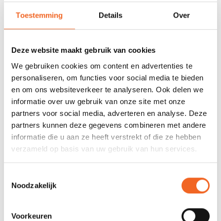
voorraad
Toestemming
Details
Over
678 GOOGLE REVIEWS
PROEFVAART
MOGELIJKHEID
Beoordeling 4,8/5
Bij onze showroom
sterren
Deze website maakt gebruik van cookies
locatie
We gebruiken cookies om content en advertenties te
personaliseren, om functies voor social media te bieden
en om ons websiteverkeer te analyseren. Ook delen we
INFORMATIE
informatie over uw gebruik van onze site met onze
partners voor social media, adverteren en analyse. Deze
partners kunnen deze gegevens combineren met andere
informatie die u aan ze heeft verstrekt of die ze hebben
REVIEWS
verzameld op basis van uw gebruik van hun services.
Nog niet gewaardeerd
Toestemmingsselectie
Noodzakelijk
0 sterren op basis van 0 beoordelingen
Voorkeuren