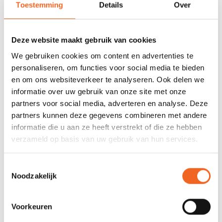
Nog niet gewaardeerd
Toestemming
Details
Over
0 sterren op basis van 0 beoordelingen
Deze website maakt gebruik van cookies
JE BEOORDELING TOEVOEGEN
We gebruiken cookies om content en advertenties te
personaliseren, om functies voor social media te bieden
en om ons websiteverkeer te analyseren. Ook delen we
GERELATEERDE PRODUCTEN
informatie over uw gebruik van onze site met onze
partners voor social media, adverteren en analyse. Deze
partners kunnen deze gegevens combineren met andere
informatie die u aan ze heeft verstrekt of die ze hebben
verzameld op basis van uw gebruik van hun services.
Toestemmingsselectie
Noodzakelijk
Voorkeuren
ECKLA ANTI DIEFSTAL
ECKLA ANTI DIEFSTAL