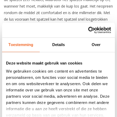
wanneer het moet, makkelijk van de kuip los gaat. Het neopreen
rondom de middel zit comfortabel en is drie millimeter dik. Met
de lus vooraan het spatzeil kan het spatzeil snel losgetrokken
worden.
Maattabel buikmaat - Omvang taille
Maat S/M: 72 - 92 cm
Toestemming
Details
Over
Maat L/XL: 90 - 105 cm
Deze website maakt gebruik van cookies
REVIEWS
We gebruiken cookies om content en advertenties te
personaliseren, om functies voor social media te bieden
en om ons websiteverkeer te analyseren. Ook delen we
Nog niet gewaardeerd
informatie over uw gebruik van onze site met onze
partners voor social media, adverteren en analyse. Deze
0 sterren op basis van 0 beoordelingen
partners kunnen deze gegevens combineren met andere
informatie die u aan ze heeft verstrekt of die ze hebben
JE BEOORDELING TOEVOEGEN
verzameld op basis van uw gebruik van hun services.