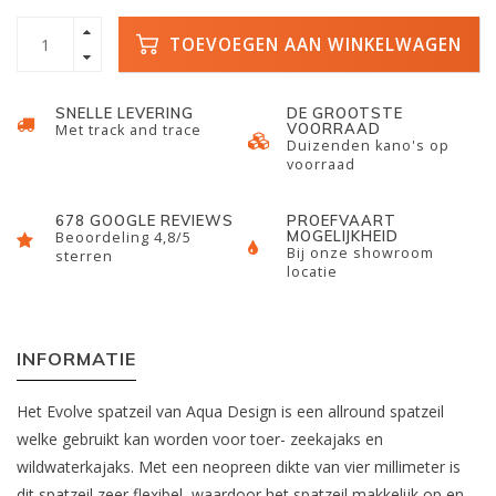
TOEVOEGEN AAN WINKELWAGEN
SNELLE LEVERING
DE GROOTSTE
VOORRAAD
Met track and trace
Duizenden kano's op
voorraad
678 GOOGLE REVIEWS
PROEFVAART
MOGELIJKHEID
Beoordeling 4,8/5
Bij onze showroom
sterren
locatie
INFORMATIE
Het Evolve spatzeil van Aqua Design is een allround spatzeil
welke gebruikt kan worden voor toer- zeekajaks en
wildwaterkajaks. Met een neopreen dikte van vier millimeter is
dit spatzeil zeer flexibel, waardoor het spatzeil makkelijk op en,