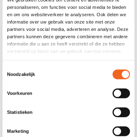
Max.Luchtdruk:
3.5 PSI zijtubes, 10 PSI
personaliseren, om functies voor social media te bieden
bodem
en om ons websiteverkeer te analyseren. Ook delen we
Vinnen:
2 afneembaar (universeel +
informatie over uw gebruik van onze site met onze
rivier)
partners voor social media, adverteren en analyse. Deze
partners kunnen deze gegevens combineren met andere
informatie die u aan ze heeft verstrekt of die ze hebben
REVIEWS
verzameld op basis van uw gebruik van hun services.
Toestemmingsselectie
Nog niet gewaardeerd
Noodzakelijk
0 sterren op basis van 0 beoordelingen
Voorkeuren
JE BEOORDELING TOEVOEGEN
Statistieken
GERELATEERDE PRODUCTEN
Marketing