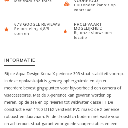
VOORRAAD
Met track and trace
Duizenden kano's op
voorraad
678 GOOGLE REVIEWS
PROEFVAART
MOGELIJKHEID
Beoordeling 4,8/5
Bij onze showroom
sterren
locatie
INFORMATIE
Bij de Aqua Design Koloa X-perience 305 staat stabiliteit voorop.
In deze opblaaskajak is genoeg opbergruimte en zijn er
meerdere bevestigingspunten voor bijvoorbeeld een camera of
visaccessoires. Met de X-perience kan gevaren worden op
meren, op de zee en op rivieren tot wildwater klasse III. De
constructie van 1100 DTEX versterkt PVC maakt de X-perience
robuust en duurzaam. En de dropstitch bodem met vaste voor-
en achterpunt staat garant voor goede vaarprestaties en een