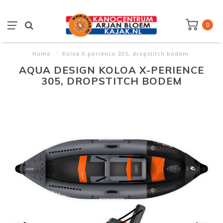
0
Home
/
Koloa X-perience 305, dropstitch bodem
AQUA DESIGN KOLOA X-PERIENCE
305, DROPSTITCH BODEM