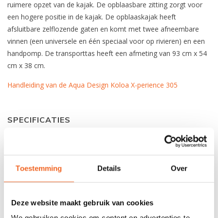
ruimere opzet van de kajak. De opblaasbare zitting zorgt voor
een hogere positie in de kajak. De opblaaskajak heeft
afsluitbare zelflozende gaten en komt met twee afneembare
vinnen (een universele en één speciaal voor op rivieren) en een
handpomp. De transporttas heeft een afmeting van 93 cm x 54
cm x 38 cm.
Handleiding van de Aqua Design Koloa X-perience 305
SPECIFICATIES
Lengte:
305 cm
Breedte:
96 cm
Toestemming
Details
Over
Gewicht:
15.3 kg
Deze website maakt gebruik van cookies
Capaciteit:
180 kg
We gebruiken cookies om content en advertenties te