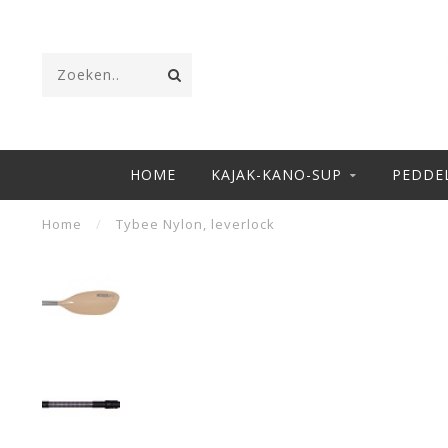
HOME
KAJAK-KANO-SUP
PEDDE
Home
/
Tybee Nylon, leverlock