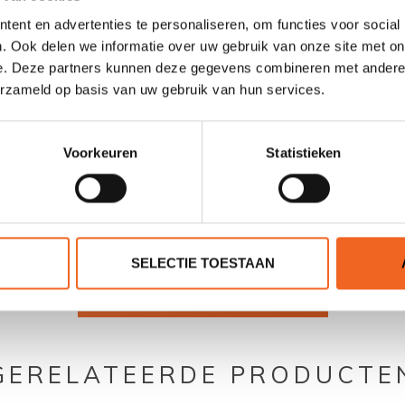
Ja + 360º graden en lengte verstelbaar
ent en advertenties te personaliseren, om functies voor social
608 cm2
. Ook delen we informatie over uw gebruik van onze site met on
e. Deze partners kunnen deze gegevens combineren met andere i
1141 gram
erzameld op basis van uw gebruik van hun services.
Voorkeuren
Statistieken
0 sterren op basis van 0 beoordelingen
SELECTIE TOESTAAN
JE BEOORDELING TOEVOEGEN
GERELATEERDE PRODUCTE