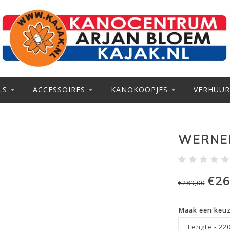
LS
ACCESSOIRES
KANOKOOPJES
VERHUUR
WERNER
€26
€289,00
Maak een keu
Lengte - 22