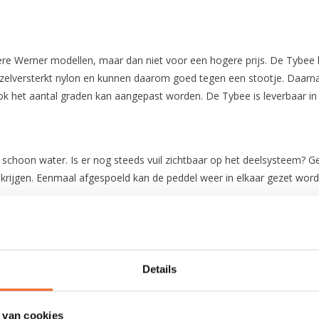
e Werner modellen, maar dan niet voor een hogere prijs. De Tybee
ezelversterkt nylon en kunnen daarom goed tegen een stootje. Daarna
 ook het aantal graden kan aangepast worden. De Tybee is leverbaar i
choon water. Is er nog steeds vuil zichtbaar op het deelsysteem? Ge
 krijgen. Eenmaal afgespoeld kan de peddel weer in elkaar gezet word
Fiberglass Reinforced Nylon
Details
Carbon
 van cookies