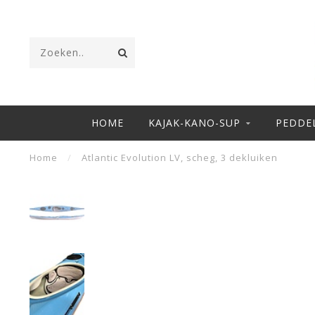
HOME
KAJAK-KANO-SUP
PEDDE
Home
/
Atlantic Evolution LV, scheg, 3 dekluiken