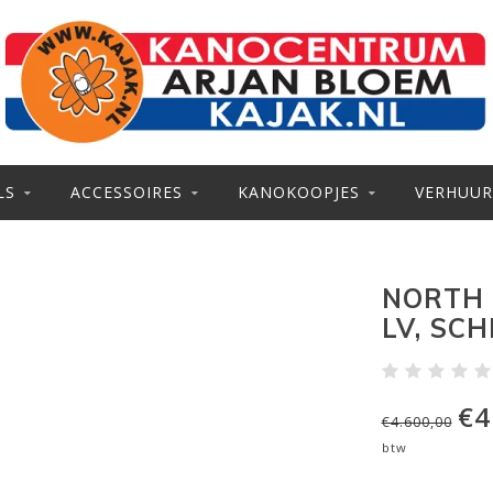
LS
ACCESSOIRES
KANOKOOPJES
VERHUUR
NORTH 
LV, SCH
€4
€4.600,00
btw