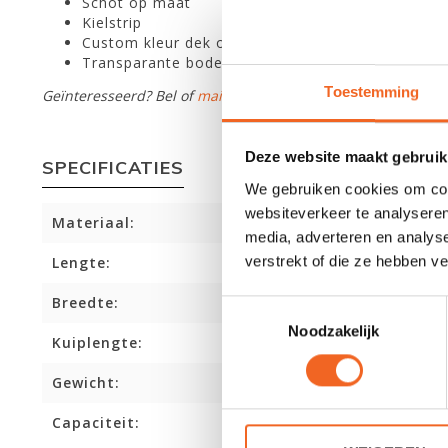
Schot op maat
Kielstrip
Custom kleur dek of bodem
Transparante bodem
Toestemming
Geïnteresseerd? Bel of
mail
ons voor onze huidige kleurenvo
Deze website maakt gebruik
SPECIFICATIES
We gebruiken cookies om cont
websiteverkeer te analyseren
Materiaal:
media, adverteren en analys
verstrekt of die ze hebben v
Lengte:
Breedte:
Toestemmingsselectie
Noodzakelijk
Kuiplengte:
Gewicht:
Capaciteit: