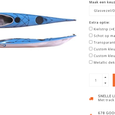
Maak een keu
Glasvezel/D
Extra optie:
Kielstrip (+
Schot op ma
Transparant
Custom kleu
Custom kleu
Metallic dek
SNELLE 
Met track
678 GOO