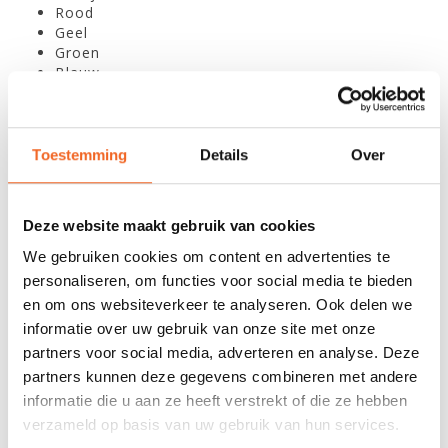
Rood
Geel
Groen
Blauw
Extra's vanaf fabrikant
Schot op maat
Toestemming
Details
Over
Kielstrip
Custom kleur dek of bodem
Transparante bodem (alleen bij Kevlar/Carbon)
Deze website maakt gebruik van cookies
Geïnteresseerd? Bel of
mail
ons voor onze huidige
We gebruiken cookies om content en advertenties te
kleurenvoorraad.
personaliseren, om functies voor social media te bieden
en om ons websiteverkeer te analyseren. Ook delen we
informatie over uw gebruik van onze site met onze
SPECIFICATIES
partners voor social media, adverteren en analyse. Deze
partners kunnen deze gegevens combineren met andere
Materiaal:
Glasvezel/Dioleen of
informatie die u aan ze heeft verstrekt of die ze hebben
Kevlar/Carbon
verzameld op basis van uw gebruik van hun services.
Lengte:
515 cm