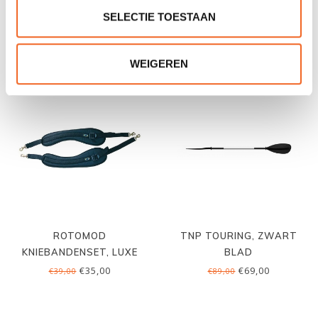
PRO, INCL. RUGSTEUN
SOT
SELECTIE TOESTAAN
€595,00
€15,00
€19,00
WEIGEREN
ROTOMOD
TNP TOURING, ZWART
KNIEBANDENSET, LUXE
BLAD
€35,00
€69,00
€39,00
€89,00