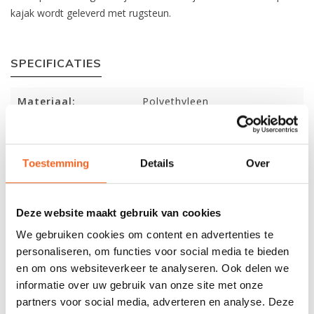
kajak wordt geleverd met rugsteun.
SPECIFICATIES
Materiaal:
Polyethyleen
Lengte:
249 cm
Breedte:
76 cm
Toestemming
Details
Over
Gewicht:
16 kg
Deze website maakt gebruik van cookies
Capaciteit:
100 kg
We gebruiken cookies om content en advertenties te
personaliseren, om functies voor social media te bieden
REVIEWS
en om ons websiteverkeer te analyseren. Ook delen we
informatie over uw gebruik van onze site met onze
partners voor social media, adverteren en analyse. Deze
Nog niet gewaardeerd