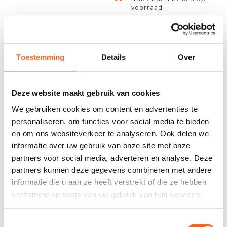
voorraad
678 GOOGLE REVIEWS
PROEFVAART
MOGELIJKHEID
Beoordeling 4,8/5
Bij onze showroom
sterren
locatie
Toestemming
Details
Over
Deze website maakt gebruik van cookies
INFORMATIE
We gebruiken cookies om content en advertenties te
Met deze bevestigings set van Venture kunnen open kano
personaliseren, om functies voor social media te bieden
banken bevestigd worden aan de kano.
en om ons websiteverkeer te analyseren. Ook delen we
informatie over uw gebruik van onze site met onze
Afmetingen
partners voor social media, adverteren en analyse. Deze
Lengte: 25 centimeter
partners kunnen deze gegevens combineren met andere
Afstand van hart tot hart: 22 centimeter
informatie die u aan ze heeft verstrekt of die ze hebben
Breedte 10.5 centimeter
verzameld op basis van uw gebruik van hun services.
Toestemmingsselectie