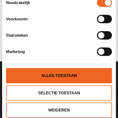
REVIEWS
Noodzakelijk
Nog niet gewaardeerd
Voorkeuren
0 sterren op basis van 0 beoordelingen
Statistieken
JE BEOORDELING TOEVOEGEN
Marketing
ALLES TOESTAAN
SCHRIJF JE IN VOOR ONZE
NIEUWSBRIEF
SELECTIE TOESTAAN
WEIGEREN
KANOCENTRUM ARJAN BLOEM