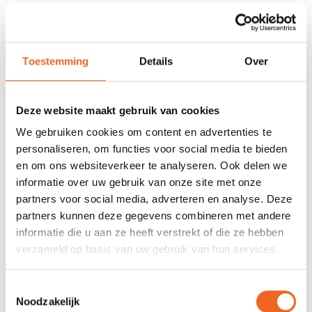
Zwart van kleur
Toestemming
Details
Over
REVIEWS
Nog niet gewaardeerd
Deze website maakt gebruik van cookies
We gebruiken cookies om content en advertenties te
0 sterren op basis van 0 beoordelingen
personaliseren, om functies voor social media te bieden
en om ons websiteverkeer te analyseren. Ook delen we
JE BEOORDELING TOEVOEGEN
informatie over uw gebruik van onze site met onze
partners voor social media, adverteren en analyse. Deze
partners kunnen deze gegevens combineren met andere
GERELATEERDE PRODUCTEN
informatie die u aan ze heeft verstrekt of die ze hebben
verzameld op basis van uw gebruik van hun services.
Toestemmingsselectie
Noodzakelijk