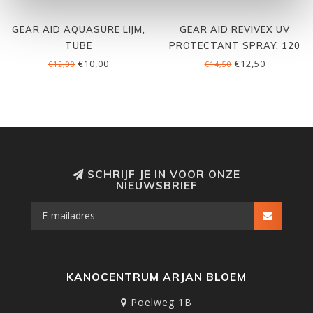
GEAR AID AQUASURE LIJM,
GEAR AID REVIVEX UV
TUBE
PROTECTANT SPRAY, 120
ML
€10,00
€12,50
€12,00
€14,50
SCHRIJF JE IN VOOR ONZE
NIEUWSBRIEF
KANOCENTRUM ARJAN BLOEM
Poelweg 1B