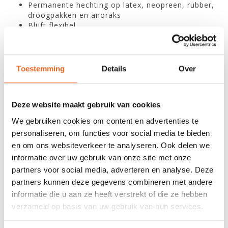
Permanente hechting op latex, neopreen, rubber,
droogpakken en anoraks
Blijft flexibel
Makkelijk te verwerken
100 % waterdicht en watervast
Transparant
Toestemming
Details
Over
REVIEWS
Deze website maakt gebruik van cookies
We gebruiken cookies om content en advertenties te
Nog niet gewaardeerd
personaliseren, om functies voor social media te bieden
en om ons websiteverkeer te analyseren. Ook delen we
0 sterren op basis van 0 beoordelingen
informatie over uw gebruik van onze site met onze
partners voor social media, adverteren en analyse. Deze
JE BEOORDELING TOEVOEGEN
partners kunnen deze gegevens combineren met andere
informatie die u aan ze heeft verstrekt of die ze hebben
verzameld op basis van uw gebruik van hun services.
GERELATEERDE PRODUCTEN