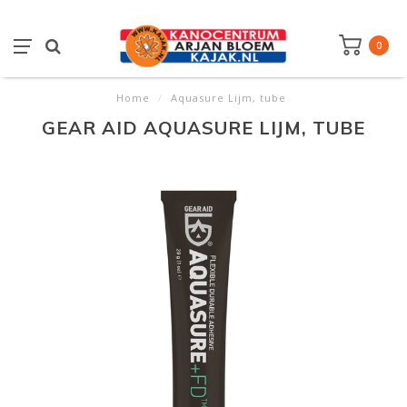
0
Home
/
Aquasure Lijm, tube
GEAR AID AQUASURE LIJM, TUBE