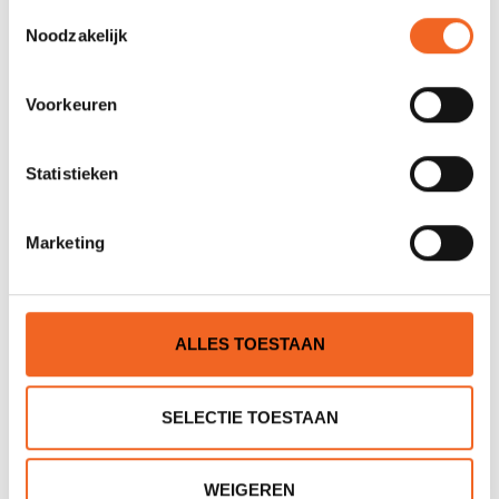
Toestemmingsselectie
Noodzakelijk
Voorkeuren
Statistieken
Marketing
GEAR AID BLACK WITCH
GEAR AID ZIPPER STICK, 2
LIJM
STUKS
€9,00
€8,00
€15,00
€10,00
ALLES TOESTAAN
SELECTIE TOESTAAN
WEIGEREN