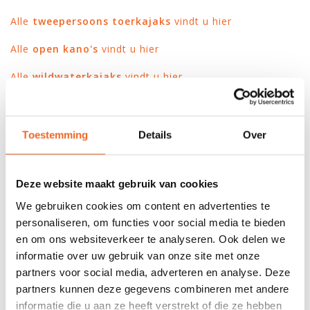
Alle
tweepersoons toerkajaks
vindt u hier
Alle
open kano's
vindt u hier
Alle
wildwaterkajaks
vindt u hier
Alle
surfski's
vindt u hier
Toestemming
Details
Over
Deze website maakt gebruik van cookies
Recente artikelen
We gebruiken cookies om content en advertenties te
personaliseren, om functies voor social media te bieden
Gemaakt van afgedankte visnetten: Palm's
en om ons websiteverkeer te analyseren. Ook delen we
Seawastex®
informatie over uw gebruik van onze site met onze
Nieuw: kajaks van Wilderness Systems
partners voor social media, adverteren en analyse. Deze
partners kunnen deze gegevens combineren met andere
Terug van weggeweest: Gatz Kano's
informatie die u aan ze heeft verstrekt of die ze hebben