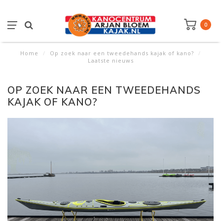
0
Home
/
Op zoek naar een tweedehands kajak of kano?
/
Laatste nieuws
OP ZOEK NAAR EEN TWEEDEHANDS
KAJAK OF KANO?