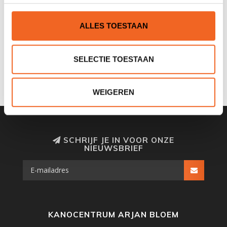
Valley stopt met de productie van eigen deksels
Grangers: voor het langer fris houden van
ALLES TOESTAAN
kajakkleding
Extra Korting? U koopt bij ons atlijd voor de
SELECTIE TOESTAAN
allerlaagste prijs!
WEIGEREN
SCHRIJF JE IN VOOR ONZE
NIEUWSBRIEF
KANOCENTRUM ARJAN BLOEM