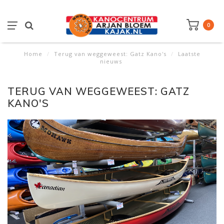
0
Home
/
Terug van weggeweest: Gatz Kano's
/
Laatste
nieuws
TERUG VAN WEGGEWEEST: GATZ
KANO'S