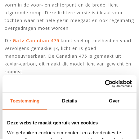
vorm in de voor- en achterpunt en de brede, licht
afgeronde romp. Deze lichtere versie is ideaal voor
tochten waar het hele gezin meegaat en ook regelmatig
overgedragen moet worden.
De
Gatz Canadian 475
komt snel op snelheid en vaart
vervolgens gemakkelijk, licht en is goed
manoeuvreerbaar. De Canadian 475 is gemaakt uit
kevlar-carbon, dit maakt dit model licht van gewicht én
robuust.
De
Gatz Orca 500
is een klassieke alleskunner. Dit
model is stabiel, wendbaar, snel en heeft genoeg
volume voor twee volwassenen, 2 kids en extra bagage.
Toestemming
Details
Over
Gemaakt uit kevlar-carbon is ook dit model licht van
gewicht en zeer robuust.
Deze website maakt gebruik van cookies
Alle kano's en accessoires van Gatz zijn hier te vinden.
We gebruiken cookies om content en advertenties te