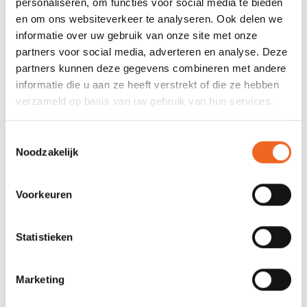
personaliseren, om functies voor social media te bieden
en om ons websiteverkeer te analyseren. Ook delen we
informatie over uw gebruik van onze site met onze
partners voor social media, adverteren en analyse. Deze
Recente artikelen
partners kunnen deze gegevens combineren met andere
informatie die u aan ze heeft verstrekt of die ze hebben
Gemaakt van afgedankte visnetten: Palm's
verzameld op basis van uw gebruik van hun services.
Seawastex®
Toestemmingsselectie
Nieuw: kajaks van Wilderness Systems
Noodzakelijk
Terug van weggeweest: Gatz Kano's
Voorkeuren
Op zoek naar een tweedehands kajak of kano?
Onze kanoverhuur is geopend!
Statistieken
Vanaf 2026 hebben wij nieuwe openingstijden
De Astral Indus met een Limited Edition ontwerp
Marketing