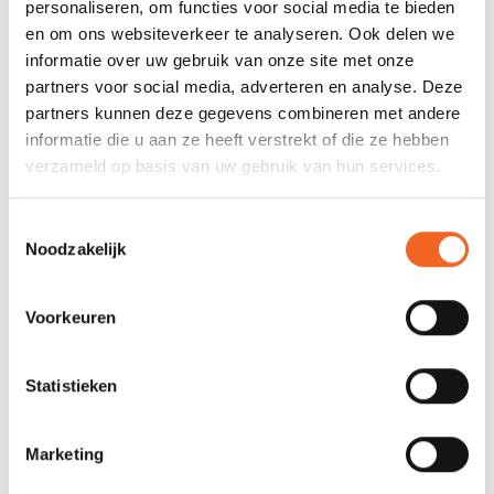
personaliseren, om functies voor social media te bieden
en om ons websiteverkeer te analyseren. Ook delen we
informatie over uw gebruik van onze site met onze
partners voor social media, adverteren en analyse. Deze
Recente artikelen
partners kunnen deze gegevens combineren met andere
informatie die u aan ze heeft verstrekt of die ze hebben
Gemaakt van afgedankte visnetten: Palm's
verzameld op basis van uw gebruik van hun services.
Seawastex®
Toestemmingsselectie
Nieuw: kajaks van Wilderness Systems
Noodzakelijk
Terug van weggeweest: Gatz Kano's
Voorkeuren
Op zoek naar een tweedehands kajak of kano?
Onze kanoverhuur is geopend!
Statistieken
Vanaf 2026 hebben wij nieuwe openingstijden
Marketing
De Astral Indus met een Limited Edition ontwerp