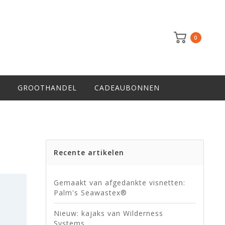
0
GROOTHANDEL
CADEAUBONNEN
Recente artikelen
Gemaakt van afgedankte visnetten:
Palm's Seawastex®
Nieuw: kajaks van Wilderness
Systems