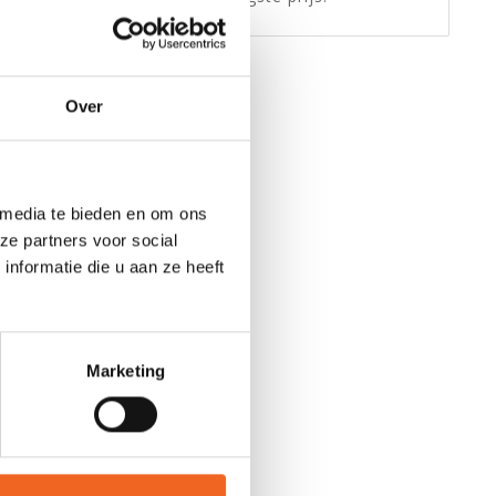
k heeft
Over
cht met
 media te bieden en om ons
één
ze partners voor social
eil,
nformatie die u aan ze heeft
e
dagen.
Marketing
o's zit
itie
kunnen