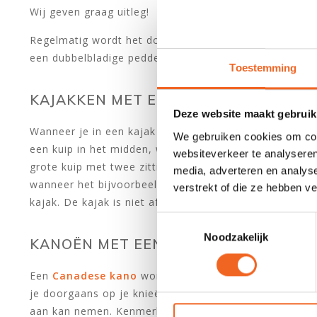
Wij geven graag uitleg!
Regelmatig wordt het door elkaar gehaald. Wat is nu ee
een dubbelbladige peddel en een kano heeft een enkel
Toestemming
KAJAKKEN MET EEN DUBBELBLADIGE 
Deze website maakt gebruik
Wanneer je in een kajak stapt zal je je voortbewegen 
We gebruiken cookies om cont
een kuip in het midden, waar ook de zitting is geplaat
websiteverkeer te analyseren
grote kuip met twee zittingen erin. De kuip van een kaj
media, adverteren en analys
wanneer het bijvoorbeeld regent tijdens het kajakken.
verstrekt of die ze hebben v
kajak. De kajak is niet afgesloten en je klimt eenvoud
Toestemmingsselectie
Noodzakelijk
KANOËN MET EEN ENKELBLADIGE PE
Een
Canadese kano
wordt bevaren met een enkelbladi
je doorgaans op je knieën tijdens het peddelen. Veel o
aan kan nemen. Kenmerkend voor een Canadese kano z