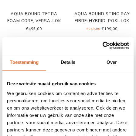
AQUA BOUND TETRA
AQUA BOUND STING RAY
FOAM CORE, VERSA-LOK
FIBRE-HYBRID, POSI-LOK
€495,00
€199,00
€249,00
NIEUW!
Toestemming
Details
Over
Deze website maakt gebruik van cookies
We gebruiken cookies om content en advertenties te
personaliseren, om functies voor social media te bieden
en om ons websiteverkeer te analyseren. Ook delen we
informatie over uw gebruik van onze site met onze
AQUA BOUND MANTA RAY
AQUA BOUND MANTA RAY
partners voor social media, adverteren en analyse. Deze
FIBRE-HYBRID, POSI-LOK
CARBON-NYLON, VERSA-
partners kunnen deze gegevens combineren met andere
LOK
€199,00
€279,00
€249,00