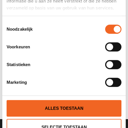
informatie die u aan ze heeft verstrekt of die ze hebben
verzameld op basis van uw gebruik van hun services.
Toestemmingsselectie
Noodzakelijk
Voorkeuren
Statistieken
AQUA BOUND MANTA RAY
AQUA BOUND STING RAY
Marketing
CARBON-NYLON, POSI-
CARBON-NYLON, POSI-
LOK
LOK
€250,00
€250,00
€295,00
€295,00
ALLES TOESTAAN
SELECTIE TOESTAAN