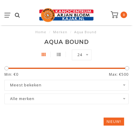
0
Home
/
Merken
/
Aqua Bound
AQUA BOUND
24
Min: €
0
Max: €
500
Meest bekeken
Alle merken
NIEUW!