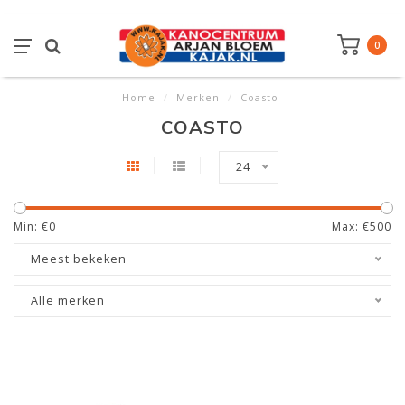
0
Home
/
Merken
/
Coasto
COASTO
24
Min: €
0
Max: €
500
Meest bekeken
Alle merken