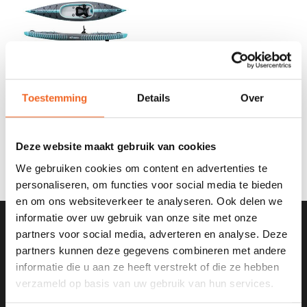
Toestemming
Details
Over
COASTO CAPITOLE 385,
FULL DROPSTITCH
€495,00
€699,00
Deze website maakt gebruik van cookies
We gebruiken cookies om content en advertenties te
personaliseren, om functies voor social media te bieden
en om ons websiteverkeer te analyseren. Ook delen we
informatie over uw gebruik van onze site met onze
partners voor social media, adverteren en analyse. Deze
SCHRIJF JE IN VOOR ONZE
partners kunnen deze gegevens combineren met andere
NIEUWSBRIEF
informatie die u aan ze heeft verstrekt of die ze hebben
verzameld op basis van uw gebruik van hun services.