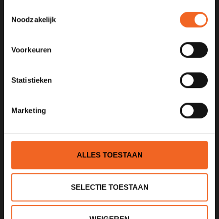
Toestemmingsselectie
Noodzakelijk
KANOCENTRUM ARJAN BLOEM
Poelweg 1B
Voorkeuren
1531MD
Wormer
Statistieken
075 621 8805
info@kajak.nl
Marketing
ALLES TOESTAAN
SELECTIE TOESTAAN
INFORMATIE
Over ons
WEIGEREN