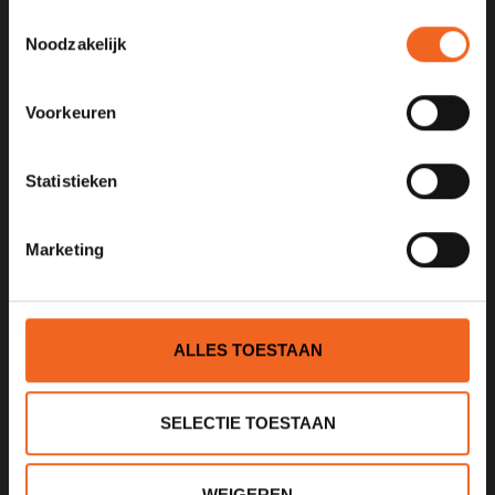
Toestemmingsselectie
Noodzakelijk
KANOCENTRUM ARJAN BLOEM
Poelweg 1B
Voorkeuren
1531MD
Wormer
Statistieken
075 621 8805
info@kajak.nl
Marketing
ALLES TOESTAAN
SELECTIE TOESTAAN
INFORMATIE
Over ons
WEIGEREN