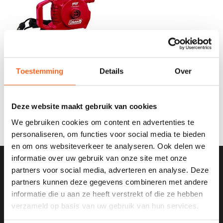
Toestemming
Details
Over
COLEMAN 12 V.
ELECTROPOMP,
QUICKPOMP
€25,00
€35,00
Deze website maakt gebruik van cookies
We gebruiken cookies om content en advertenties te
personaliseren, om functies voor social media te bieden
en om ons websiteverkeer te analyseren. Ook delen we
informatie over uw gebruik van onze site met onze
partners voor social media, adverteren en analyse. Deze
SCHRIJF JE IN VOOR ONZE
partners kunnen deze gegevens combineren met andere
NIEUWSBRIEF
informatie die u aan ze heeft verstrekt of die ze hebben
verzameld op basis van uw gebruik van hun services.