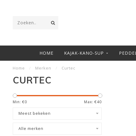
HOME
KAJAK-KANO-SUP
PEDDE
Home
/
Merken
/
Curtec
CURTEC
Min: €
0
Max: €
40
Meest bekeken
Alle merken