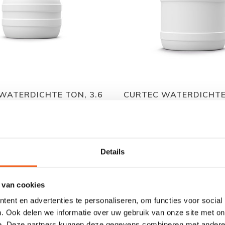
WATERDICHTE TON, 3.6
CURTEC WATERDICHTE
LTR
LTR
€14,50
€36,00
€17,50
€45,00
Details
 van cookies
ent en advertenties te personaliseren, om functies voor social
. Ook delen we informatie over uw gebruik van onze site met on
e. Deze partners kunnen deze gegevens combineren met andere i