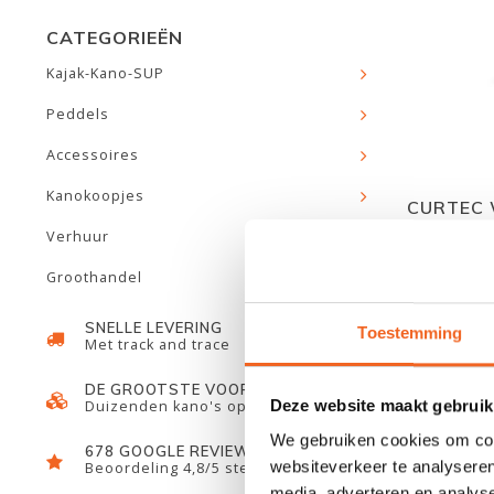
CATEGORIEËN
Kajak-Kano-SUP
Peddels
Accessoires
Kanokoopjes
CURTEC 
Verhuur
Groothandel
SNELLE LEVERING
Toestemming
Met track and trace
DE GROOTSTE VOORRAAD
Deze website maakt gebruik
Duizenden kano's op voorraad
We gebruiken cookies om cont
678 GOOGLE REVIEWS
websiteverkeer te analyseren
Beoordeling 4,8/5 sterren
media, adverteren en analys