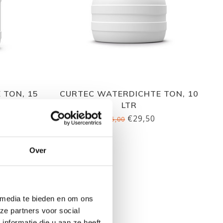
 TON, 15
CURTEC WATERDICHTE TON, 10
LTR
€29,50
€35,00
Over
 media te bieden en om ons
ze partners voor social
nformatie die u aan ze heeft