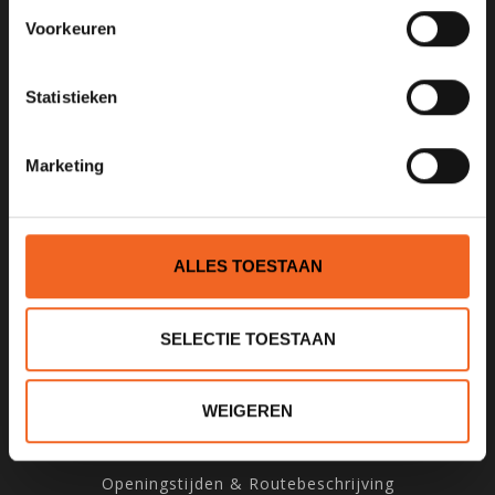
Voorkeuren
075 621 8805
info@kajak.nl
Statistieken
Marketing
ALLES TOESTAAN
INFORMATIE
Over ons
SELECTIE TOESTAAN
Algemene voorwaarden
Privacy Policy
WEIGEREN
Betaalmethoden
Verzenden & Retourneren
Openingstijden & Routebeschrijving