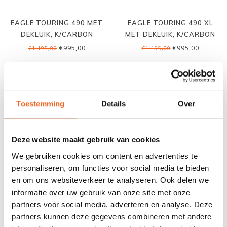
EAGLE TOURING 490 MET
EAGLE TOURING 490 XL
DEKLUIK, K/CARBON
MET DEKLUIK, K/CARBON
BODEMLAAG
BODEMLAAG
€995,00
€995,00
€1.195,00
€1.195,00
Toestemming
Details
Over
Deze website maakt gebruik van cookies
We gebruiken cookies om content en advertenties te
personaliseren, om functies voor social media te bieden
en om ons websiteverkeer te analyseren. Ook delen we
informatie over uw gebruik van onze site met onze
EAGLE FREESTYLE 450
EAGLE KAJETT 520
partners voor social media, adverteren en analyse. Deze
MET DEKLUIK, K/CARBON
SPORT, MET ROER,
partners kunnen deze gegevens combineren met andere
BODEMLAAG
KEVLAR/CARBON VACUUM
€995,00
€1.750,00
€1.195,00
€1.950,00