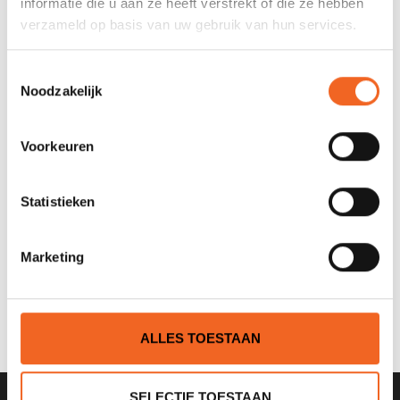
informatie die u aan ze heeft verstrekt of die ze hebben
verzameld op basis van uw gebruik van hun services.
Toestemmingsselectie
Noodzakelijk
Voorkeuren
Statistieken
EAGLE RIVAL-KADET,
Marketing
JUNIOR-S
€695,00
€795,00
ALLES TOESTAAN
SELECTIE TOESTAAN