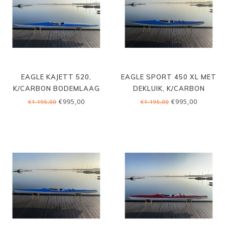
EAGLE KAJETT 520,
EAGLE SPORT 450 XL MET
K/CARBON BODEMLAAG
DEKLUIK, K/CARBON
BODEMLAAG
€995,00
€995,00
€1.195,00
€1.195,00