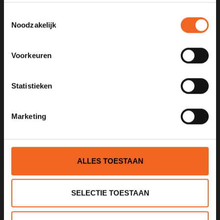
Toestemmingsselectie
Noodzakelijk
KANOCENTRUM ARJAN BLOEM
Voorkeuren
Poelweg 1B
1531MD
Wormer
Statistieken
075 621 8805
Marketing
info@kajak.nl
ALLES TOESTAAN
SELECTIE TOESTAAN
INFORMATIE