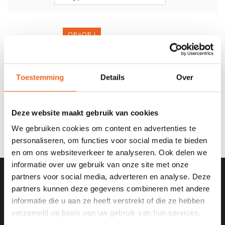
OP=OP !
GUL WARMTEPAK HYDROSHIELD WOMEN,
THERMO+
Toestemming
Details
Over
Deze website maakt gebruik van cookies
€50,00
€125,00
We gebruiken cookies om content en advertenties te
personaliseren, om functies voor social media te bieden
en om ons websiteverkeer te analyseren. Ook delen we
informatie over uw gebruik van onze site met onze
partners voor social media, adverteren en analyse. Deze
partners kunnen deze gegevens combineren met andere
SCHRIJF JE IN VOOR ONZE
NIEUWSBRIEF
informatie die u aan ze heeft verstrekt of die ze hebben
verzameld op basis van uw gebruik van hun services.