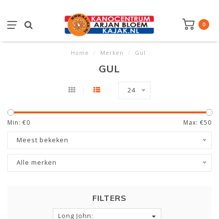
0
Home
/
Merken
/
Gul
GUL
24
Min: €
0
Max: €
50
Meest bekeken
Alle merken
FILTERS
Long John: