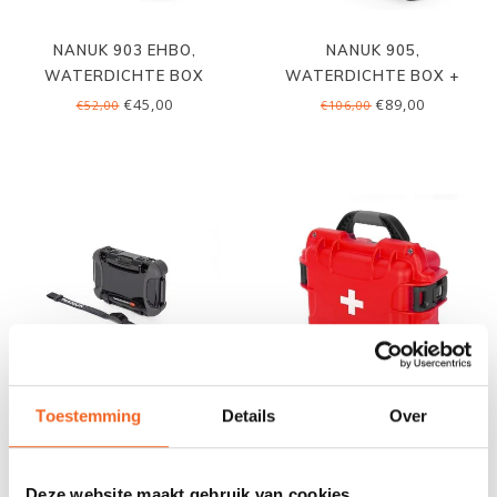
NANUK 903 EHBO,
NANUK 905,
WATERDICHTE BOX
WATERDICHTE BOX +
FOAM
€45,00
€89,00
€52,00
€106,00
Toestemming
Details
Over
NANUK NANO 310,
NANUK 905 EHBO,
WATERDICHTE BOX
WATERDICHTE BOX
€39,00
€79,00
€45,00
€94,00
Deze website maakt gebruik van cookies