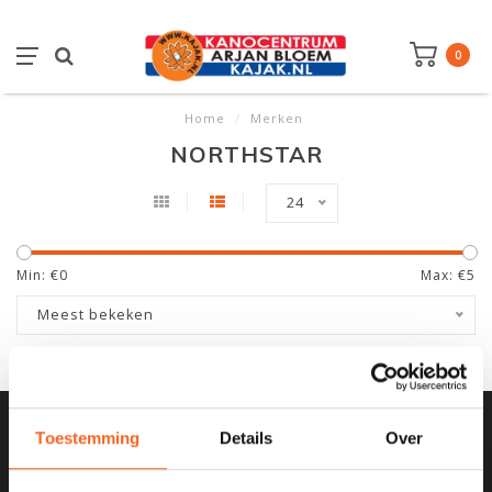
0
Home
/
Merken
NORTHSTAR
24
Min: €
0
Max: €
5
Meest bekeken
Toestemming
Details
Over
SCHRIJF JE IN VOOR ONZE
NIEUWSBRIEF