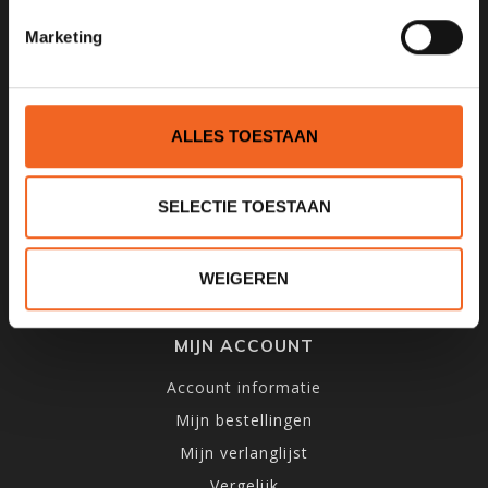
INFORMATIE
Marketing
Over ons
Algemene voorwaarden
Privacy Policy
ALLES TOESTAAN
Betaalmethoden
Verzenden & Retourneren
SELECTIE TOESTAAN
Openingstijden & Routebeschrijving
Impressie winkel
WEIGEREN
Kano-Groothandel
MIJN ACCOUNT
Account informatie
Mijn bestellingen
Mijn verlanglijst
Vergelijk