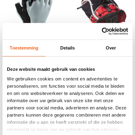
Toestemming
Details
Over
NRS BOATER'S WOMEN
NRS DEKTAS TAJ M'HAUL
HANDSCHOENEN HALF-
SUMMER
€29,00
€109,00
€38,00
€139,00
Deze website maakt gebruik van cookies
We gebruiken cookies om content en advertenties te
personaliseren, om functies voor social media te bieden
en om ons websiteverkeer te analyseren. Ook delen we
STUNTPRIJS! OP=OP!
informatie over uw gebruik van onze site met onze
partners voor social media, adverteren en analyse. Deze
partners kunnen deze gegevens combineren met andere
informatie die u aan ze heeft verstrekt of die ze hebben
verzameld op basis van uw gebruik van hun services.