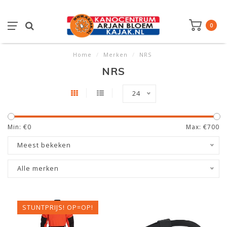
0
Home
/
Merken
/
NRS
NRS
24
Min: €
0
Max: €
700
Meest bekeken
Alle merken
STUNTPRIJS! OP=OP!