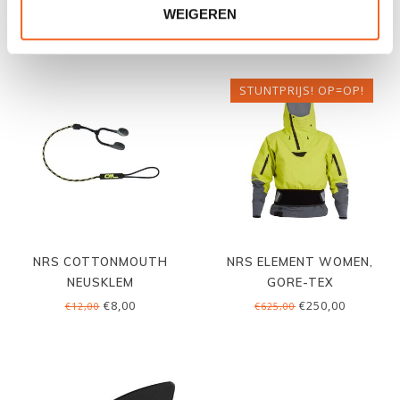
€11,50
€22,00
€15,00
€31,00
WEIGEREN
STUNTPRIJS! OP=OP!
NRS COTTONMOUTH
NRS ELEMENT WOMEN,
NEUSKLEM
GORE-TEX
€8,00
€250,00
€12,00
€625,00