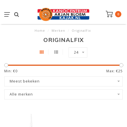
0
Home
/
Merken
/
OriginalFix
ORIGINALFIX
24
Min: €
0
Max: €
25
Meest bekeken
Alle merken