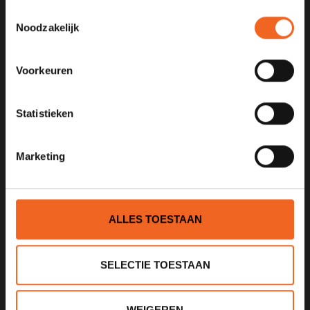
Toestemmingsselectie
Noodzakelijk
KANOCENTRUM ARJAN BLOEM
Poelweg 1B
Voorkeuren
1531MD
Wormer
Statistieken
075 621 8805
info@kajak.nl
Marketing
ALLES TOESTAAN
SELECTIE TOESTAAN
INFORMATIE
Over ons
WEIGEREN