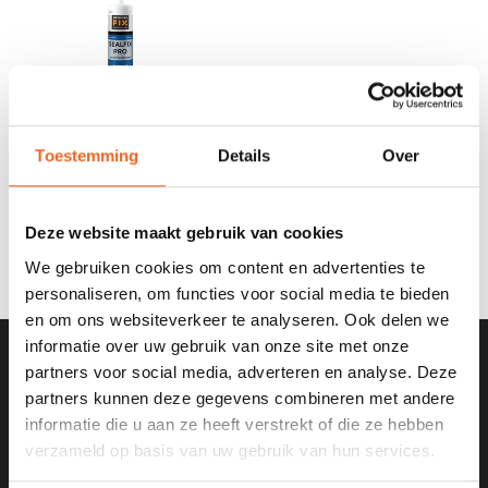
Toestemming
Details
Over
ORIGINALFIX SEALFIX PRO,
POLYMEERKIT
€22,50
€27,50
Deze website maakt gebruik van cookies
We gebruiken cookies om content en advertenties te
personaliseren, om functies voor social media te bieden
en om ons websiteverkeer te analyseren. Ook delen we
informatie over uw gebruik van onze site met onze
partners voor social media, adverteren en analyse. Deze
SCHRIJF JE IN VOOR ONZE
partners kunnen deze gegevens combineren met andere
NIEUWSBRIEF
informatie die u aan ze heeft verstrekt of die ze hebben
verzameld op basis van uw gebruik van hun services.