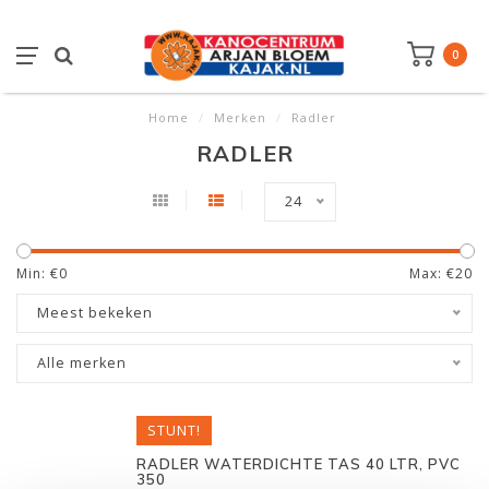
0
Home
/
Merken
/
Radler
RADLER
24
Min: €
0
Max: €
20
Meest bekeken
Alle merken
STUNT!
RADLER WATERDICHTE TAS 40 LTR, PVC
350