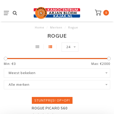
0
Home
/
Merken
/
Rogue
ROGUE
24
Min: €
0
Max: €
2000
Meest bekeken
Alle merken
STUNTPRIJS! OP=OP!
ROGUE PICARO 560