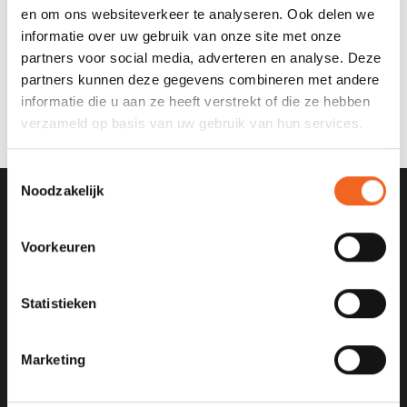
en om ons websiteverkeer te analyseren. Ook delen we
informatie over uw gebruik van onze site met onze
SCORPIO KAYAK 12V HIGH
partners voor social media, adverteren en analyse. Deze
PRESSURE POMP, 20 PSI
partners kunnen deze gegevens combineren met andere
€79,00
€99,00
informatie die u aan ze heeft verstrekt of die ze hebben
verzameld op basis van uw gebruik van hun services.
Toestemmingsselectie
Noodzakelijk
SCHRIJF JE IN VOOR ONZE
NIEUWSBRIEF
Voorkeuren
Statistieken
Marketing
KANOCENTRUM ARJAN BLOEM
Poelweg 1B