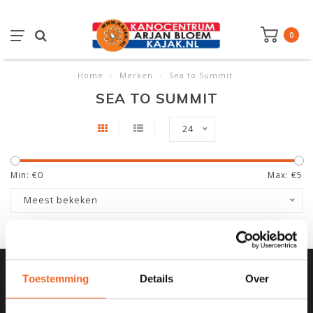
0
Home
/
Merken
/
Sea to Summit
SEA TO SUMMIT
24
Min: €
0
Max: €
5
Meest bekeken
Toestemming
Details
Over
SCHRIJF JE IN VOOR ONZE
NIEUWSBRIEF