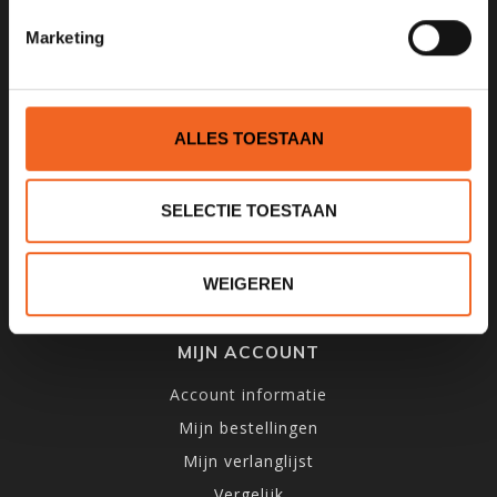
INFORMATIE
Marketing
Over ons
Algemene voorwaarden
Privacy Policy
ALLES TOESTAAN
Betaalmethoden
Verzenden & Retourneren
SELECTIE TOESTAAN
Openingstijden & Routebeschrijving
Impressie winkel
WEIGEREN
Kano-Groothandel
MIJN ACCOUNT
Account informatie
Mijn bestellingen
Mijn verlanglijst
Vergelijk