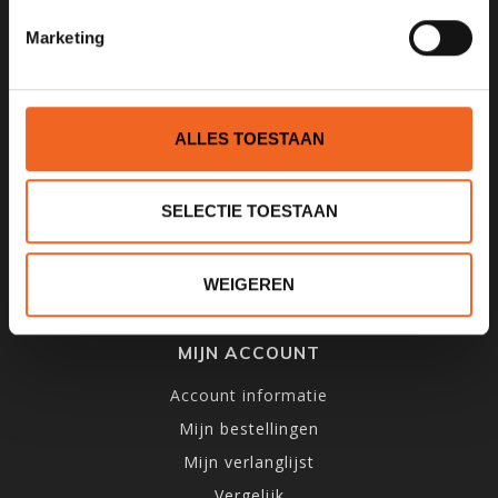
INFORMATIE
Marketing
Over ons
Algemene voorwaarden
Privacy Policy
ALLES TOESTAAN
Betaalmethoden
Verzenden & Retourneren
SELECTIE TOESTAAN
Openingstijden & Routebeschrijving
Impressie winkel
WEIGEREN
Kano-Groothandel
MIJN ACCOUNT
Account informatie
Mijn bestellingen
Mijn verlanglijst
Vergelijk