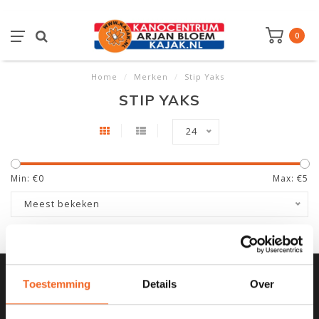
0
Home
/
Merken
/
Stip Yaks
STIP YAKS
24
Min: €
0
Max: €
5
Meest bekeken
Toestemming
Details
Over
SCHRIJF JE IN VOOR ONZE
NIEUWSBRIEF