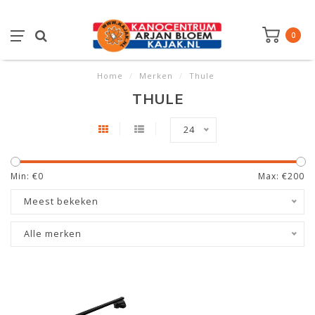
0
Home
/
Merken
/
Thule
THULE
24
Min: €
0
Max: €
200
Meest bekeken
Alle merken