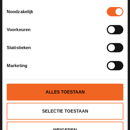
Toestemmingsselectie
Noodzakelijk
KANOCENTRUM ARJAN BLOEM
Poelweg 1B
Voorkeuren
1531MD
Wormer
Statistieken
075 621 8805
info@kajak.nl
Marketing
ALLES TOESTAAN
SELECTIE TOESTAAN
INFORMATIE
Over ons
WEIGEREN