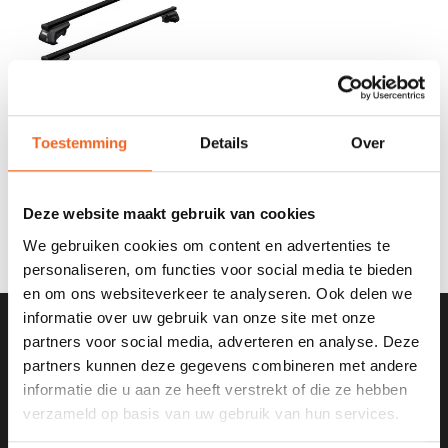
Toestemming
Details
Over
THULE DAKDRAGERS
SMARTRACK XT,
UNIVERSEEL
€185,00
€210,00
Deze website maakt gebruik van cookies
We gebruiken cookies om content en advertenties te
personaliseren, om functies voor social media te bieden
en om ons websiteverkeer te analyseren. Ook delen we
informatie over uw gebruik van onze site met onze
partners voor social media, adverteren en analyse. Deze
SCHRIJF JE IN VOOR ONZE
partners kunnen deze gegevens combineren met andere
NIEUWSBRIEF
informatie die u aan ze heeft verstrekt of die ze hebben
verzameld op basis van uw gebruik van hun services.