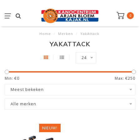
0
Home
/
Merken
/
YakAttack
YAKATTACK
24
Min: €
0
Max: €
250
Meest bekeken
Alle merken
NIEUW!