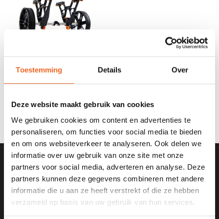
Toestemming
Details
Over
YAKATTACK KAJAKKAR
TOWNSTOW BUNKSTER
€250,00
Deze website maakt gebruik van cookies
We gebruiken cookies om content en advertenties te
personaliseren, om functies voor social media te bieden
en om ons websiteverkeer te analyseren. Ook delen we
informatie over uw gebruik van onze site met onze
partners voor social media, adverteren en analyse. Deze
SCHRIJF JE IN VOOR ONZE
partners kunnen deze gegevens combineren met andere
NIEUWSBRIEF
informatie die u aan ze heeft verstrekt of die ze hebben
verzameld op basis van uw gebruik van hun services.