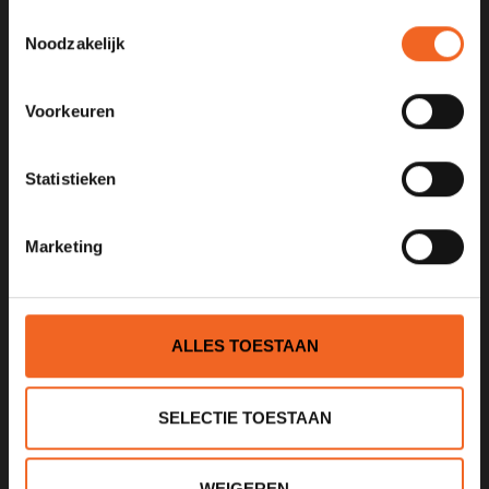
Toestemmingsselectie
Noodzakelijk
KANOCENTRUM ARJAN BLOEM
Poelweg 1B
Voorkeuren
1531MD
Wormer
Statistieken
075 621 8805
info@kajak.nl
Marketing
ALLES TOESTAAN
SELECTIE TOESTAAN
INFORMATIE
Over ons
WEIGEREN