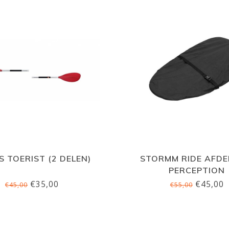
S TOERIST (2 DELEN)
STORMM RIDE AFDEK
PERCEPTION
SUNDANCE/CARO
€35,00
€45,00
€45,00
€55,00