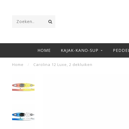
HOME
KAJAK-KANO-SUP
PEDDE
Home
/
Carolina 12 Luxe, 2 dekluiken