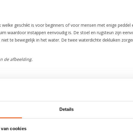
k welke geschikt is voor beginners of voor mensen met enige peddel e
 ruim waardoor instappen eenvoudig is. De stoel en rugsteun zijn ee
orm niet te bewegelijk in het water. De twee waterdichte dekluiken zo
van de afbeelding.
Polyethyleen
366 cm
Details
66 cm
 van cookies
100 cm