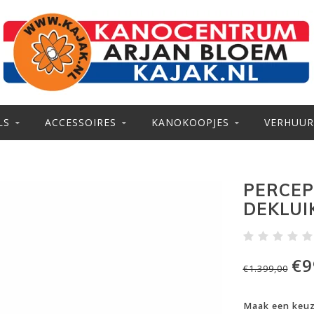
LS
ACCESSOIRES
KANOKOOPJES
VERHUUR
PERCEP
DEKLUI
€9
€1.399,00
Maak een keu