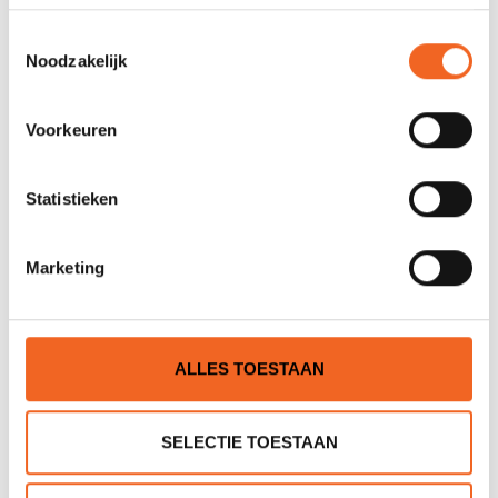
GERELATEERDE PRODUCTEN
Toestemmingsselectie
Noodzakelijk
Voorkeuren
Statistieken
Marketing
PALM CAP PILOT
PALM WANTEN-OPEN
TALON
ALLES TOESTAAN
€20,00
€39,00
€22,00
€42,00
SELECTIE TOESTAAN