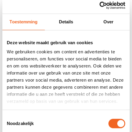
REVIEWS
Toestemming
Details
Over
Nog niet gewaardeerd
Deze website maakt gebruik van cookies
We gebruiken cookies om content en advertenties te
0 sterren op basis van 0 beoordelingen
personaliseren, om functies voor social media te bieden
en om ons websiteverkeer te analyseren. Ook delen we
JE BEOORDELING TOEVOEGEN
informatie over uw gebruik van onze site met onze
partners voor social media, adverteren en analyse. Deze
partners kunnen deze gegevens combineren met andere
GERELATEERDE PRODUCTEN
informatie die u aan ze heeft verstrekt of die ze hebben
verzameld op basis van uw gebruik van hun services.
Toestemmingsselectie
Noodzakelijk