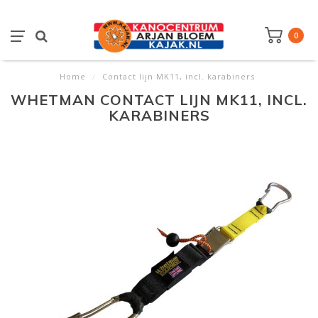
0
Home
/
Contact lijn MK11, incl. karabiners
WHETMAN CONTACT LIJN MK11, INCL.
KARABINERS