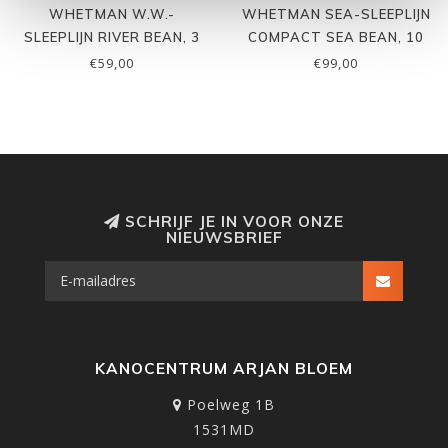
WHETMAN W.W.-
WHETMAN SEA-SLEEPLIJN
SLEEPLIJN RIVER BEAN, 3
COMPACT SEA BEAN, 10
MTR
MTR
€59,00
€99,00
SCHRIJF JE IN VOOR ONZE
NIEUWSBRIEF
KANOCENTRUM ARJAN BLOEM
Poelweg 1B
1531MD