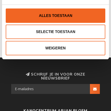
ALLES TOESTAAN
SUNNY WIEL COMPLEET
260X85 MM, LUCHT
SELECTIE TOESTAAN
GELAGERD
€12,00
€14,00
WEIGEREN
SCHRIJF JE IN VOOR ONZE
NIEUWSBRIEF
KANOCENTRUM ARJAN BLOEM