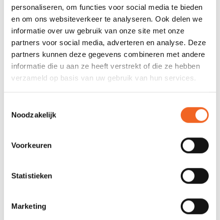
personaliseren, om functies voor social media te bieden
REVIEWS
en om ons websiteverkeer te analyseren. Ook delen we
informatie over uw gebruik van onze site met onze
partners voor social media, adverteren en analyse. Deze
Nog niet gewaardeerd
partners kunnen deze gegevens combineren met andere
informatie die u aan ze heeft verstrekt of die ze hebben
0 sterren op basis van 0 beoordelingen
verzameld op basis van uw gebruik van hun services.
JE BEOORDELING TOEVOEGEN
Toestemmingsselectie
Noodzakelijk
GERELATEERDE PRODUCTEN
Voorkeuren
Statistieken
Marketing