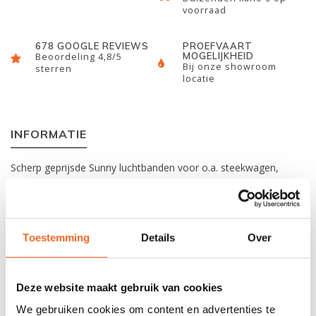
voorraad
678 GOOGLE REVIEWS
PROEFVAART
MOGELIJKHEID
Beoordeling 4,8/5
Bij onze showroom
sterren
locatie
INFORMATIE
Scherp geprijsde Sunny luchtbanden voor o.a. steekwagen,
kano-kajakkar, surfkar, supkar en bolderkar. Dit model wordt
compleet geleverd met band, wiel en autoventiel.
Toestemming
Details
Over
Maat
: 260 x 85 mm
As diameter
: 20 mm
As breedte
: 72 mm
Deze website maakt gebruik van cookies
Gelagerd
: Nee
We gebruiken cookies om content en advertenties te