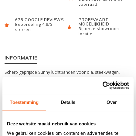
voorraad
678 GOOGLE REVIEWS
PROEFVAART
MOGELIJKHEID
Beoordeling 4,8/5
Bij onze showroom
sterren
locatie
INFORMATIE
Scherp geprijsde Sunny luchtbanden voor o.a. steekwagen,
kano-kajakkar, surfkar, supkar en bolderkar. Dit model wordt
compleet geleverd met band, wiel en autoventiel.
Toestemming
Details
Over
Maat
: 260 x 85 mm
As diameter
: 20 mm
As breedte
: 72 mm
Deze website maakt gebruik van cookies
Gelagerd
: Ja
We gebruiken cookies om content en advertenties te