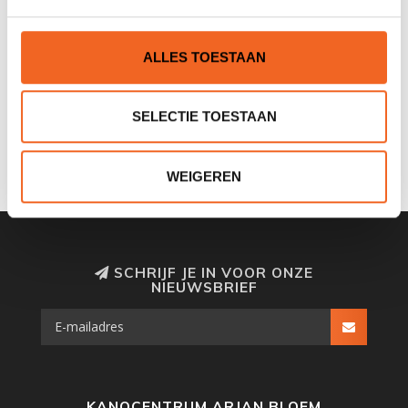
ALLES TOESTAAN
SUNNY WIEL COMPLEET
260X85 MM, LUCHT
SELECTIE TOESTAAN
ONGELAGERD
€10,00
€12,00
WEIGEREN
SCHRIJF JE IN VOOR ONZE
NIEUWSBRIEF
KANOCENTRUM ARJAN BLOEM