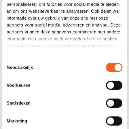
personaliseren, om functies voor social media te bieden
REVIEWS
en om ons websiteverkeer te analyseren. Ook delen we
informatie over uw gebruik van onze site met onze
partners voor social media, adverteren en analyse. Deze
Nog niet gewaardeerd
partners kunnen deze gegevens combineren met andere
informatie die u aan ze heeft verstrekt of die ze hebben
0 sterren op basis van 0 beoordelingen
verzameld op basis van uw gebruik van hun services.
JE BEOORDELING TOEVOEGEN
Toestemmingsselectie
Noodzakelijk
GERELATEERDE PRODUCTEN
Voorkeuren
Statistieken
Marketing