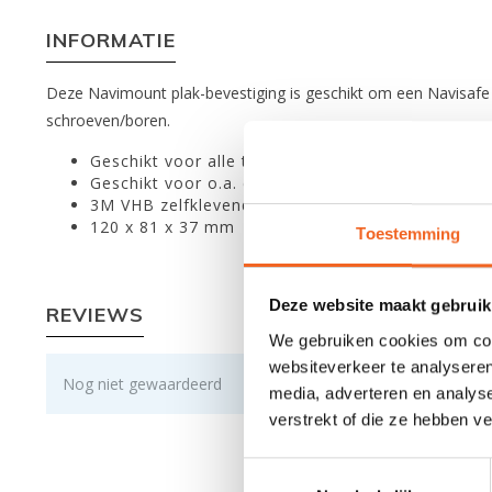
INFORMATIE
Deze Navimount plak-bevestiging is geschikt om een Navisafe t
schroeven/boren.
Geschikt voor alle typen Navimount masten
Geschikt voor o.a. composiet, polyethyleen, pvc 
3M VHB zelfklevende patch
120 x 81 x 37 mm
Toestemming
Deze website maakt gebruik
REVIEWS
We gebruiken cookies om cont
websiteverkeer te analyseren
Nog niet gewaardeerd
media, adverteren en analys
verstrekt of die ze hebben v
Toestemmingsselectie