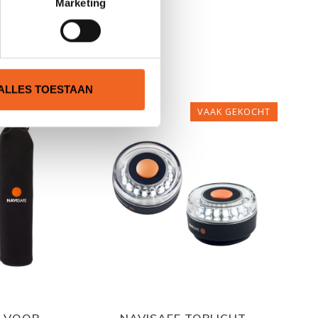
Marketing
N
ALLES TOESTAAN
VAAK GEKOCHT
T VOOR
NAVISAFE TOPLICHT,