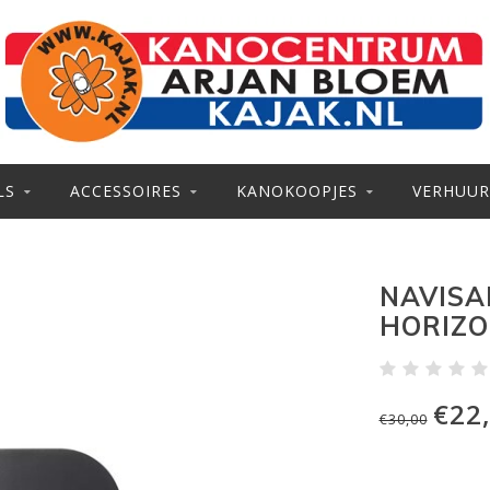
LS
ACCESSOIRES
KANOKOOPJES
VERHUUR
NAVISA
HORIZO
€22
€30,00