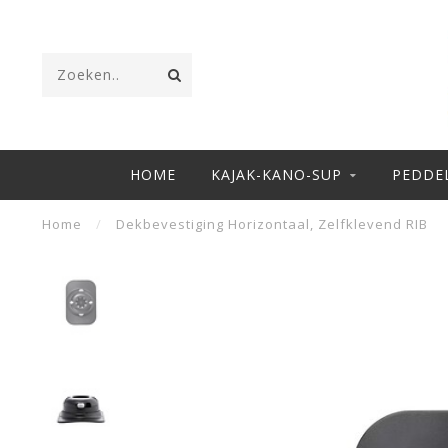
HOME
KAJAK-KANO-SUP
PEDDE
Home
/
Dekbevestiging Horizontaal, Zelfklevend RIB