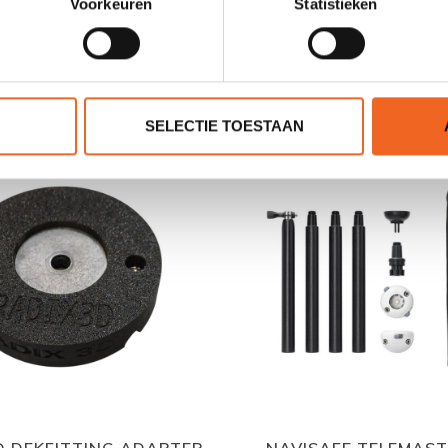
JE BEOORDELING TOEVOEGEN
Voorkeuren
Statistieken
GERELATEERDE PRODUCTE
SELECTIE TOESTAAN
D DEKFITTING ADAPTER
NAVISAFE TELEMAS