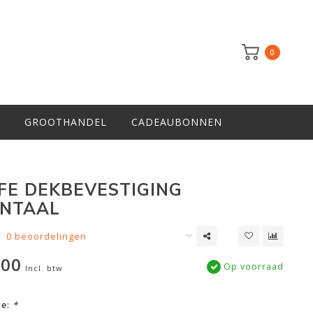
0
GROOTHANDEL
CADEAUBONNEN
FE DEKBEVESTIGING
ONTAAL
0 beoordelingen
,00
Op voorraad
Incl. btw
ze:
*