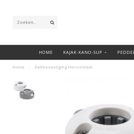
HOME
KAJAK-KANO-SUP
PEDDE
Home
/
Dekbevestiging Horizontaal