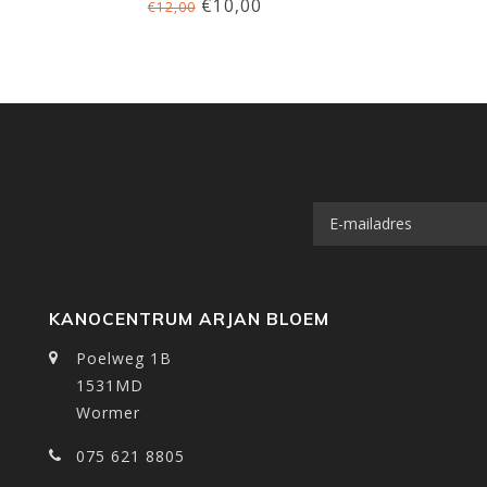
€10,00
€12,00
KANOCENTRUM ARJAN BLOEM
Poelweg 1B
1531MD
Wormer
075 621 8805