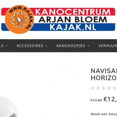
LS
ACCESSOIRES
KANOKOOPJES
VERHUUR
NAVISA
HORIZ
€12
€17,00
Maak een keu