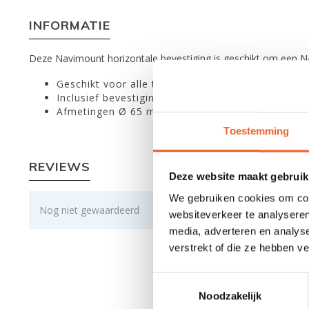
INFORMATIE
Deze Navimount horizontale bevestiging is geschikt om een Na
Geschikt voor alle typen Navimount masten
Inclusief bevestigingsschroeven
Afmetingen Ø 65 mm, hoogte 26 mm
Toestemming
REVIEWS
Deze website maakt gebruik
We gebruiken cookies om cont
Nog niet gewaardeerd
websiteverkeer te analyseren
media, adverteren en analys
verstrekt of die ze hebben v
Toestemmingsselectie
Noodzakelijk