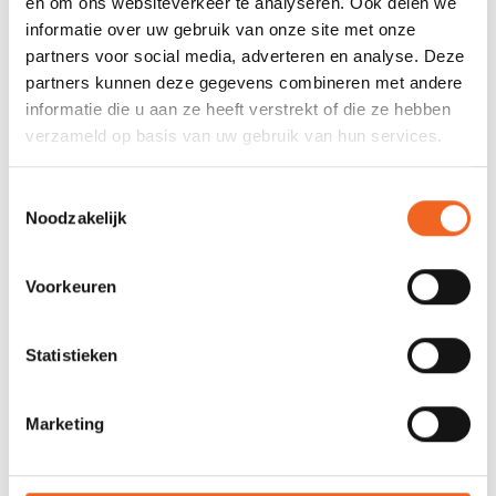
Capaciteit:
75-120 kg
en om ons websiteverkeer te analyseren. Ook delen we
informatie over uw gebruik van onze site met onze
partners voor social media, adverteren en analyse. Deze
REVIEWS
partners kunnen deze gegevens combineren met andere
informatie die u aan ze heeft verstrekt of die ze hebben
verzameld op basis van uw gebruik van hun services.
Nog niet gewaardeerd
Toestemmingsselectie
0 sterren op basis van 0 beoordelingen
Noodzakelijk
JE BEOORDELING TOEVOEGEN
Voorkeuren
GERELATEERDE PRODUCTEN
Statistieken
Marketing