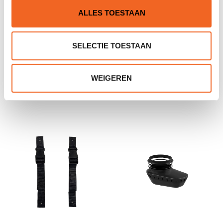
ALLES TOESTAAN
SELECTIE TOESTAAN
P&H VIRGO MV, SCHEG,
HIKO PRODIGY, FLEX
MZ3
NEOPREEN
WEIGEREN
€1.450,00
€79,00
€1.615,00
€99,00