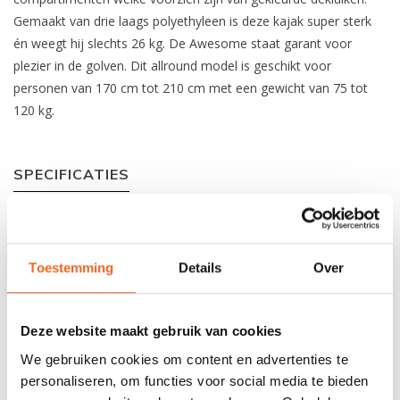
Gemaakt van drie laags polyethyleen is deze kajak super sterk
én weegt hij slechts 26 kg. De Awesome staat garant voor
plezier in de golven. Dit allround model is geschikt voor
personen van 170 cm tot 210 cm met een gewicht van 75 tot
120 kg.
SPECIFICATIES
Materiaal:
Polyethyleen Sandwich
Lengte:
475 cm
Toestemming
Details
Over
Breedte:
56 cm
Kuiplengte:
88 cm
Deze website maakt gebruik van cookies
We gebruiken cookies om content en advertenties te
Gewicht:
26 kg
personaliseren, om functies voor social media te bieden