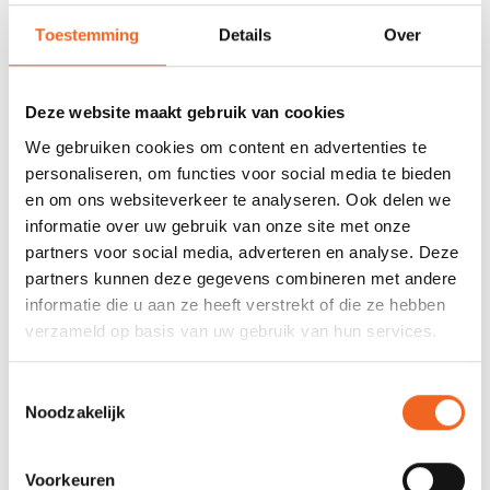
Skudder-uitvoering in plaats van scheg is extra 145 euro (enkel
Toestemming
Details
Over
mogelijk in Corelite X uitvoering).
Deze website maakt gebruik van cookies
SPECIFICATIES
We gebruiken cookies om content en advertenties te
personaliseren, om functies voor social media te bieden
Materiaal:
Polyethyleen (MZ3)
en om ons websiteverkeer te analyseren. Ook delen we
Lengte:
443 cm
informatie over uw gebruik van onze site met onze
partners voor social media, adverteren en analyse. Deze
Breedte:
59 cm
partners kunnen deze gegevens combineren met andere
informatie die u aan ze heeft verstrekt of die ze hebben
Kuiplengte:
91 cm
verzameld op basis van uw gebruik van hun services.
Gewicht:
24.5 kg
Toestemmingsselectie
Capaciteit:
110 kg
Noodzakelijk
REVIEWS
Voorkeuren