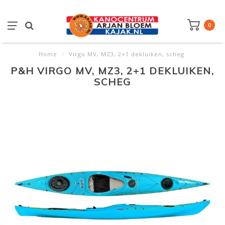
0
Home
/
Virgo MV, MZ3, 2+1 dekluiken, scheg
P&H VIRGO MV, MZ3, 2+1 DEKLUIKEN,
SCHEG