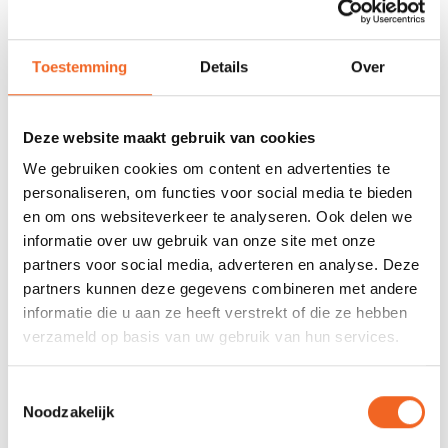
houdt in dat de steel en het blad los worden geleverd inclusief
warmtelijm.
Toestemming
Details
Over
SPECIFICATIES
Deze website maakt gebruik van cookies
Blad:
Carbon
We gebruiken cookies om content en advertenties te
Steel:
Carbon mix
personaliseren, om functies voor social media te bieden
en om ons websiteverkeer te analyseren. Ook delen we
Deelbaar:
Nee
informatie over uw gebruik van onze site met onze
partners voor social media, adverteren en analyse. Deze
Bladoppervlak:
-
partners kunnen deze gegevens combineren met andere
Gewicht:
360 gr.
informatie die u aan ze heeft verstrekt of die ze hebben
verzameld op basis van uw gebruik van hun services.
REVIEWS
Toestemmingsselectie
Noodzakelijk