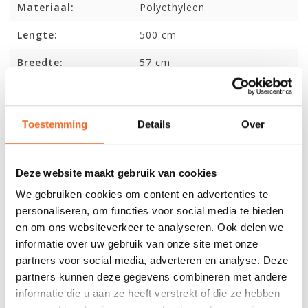
Materiaal:
Polyethyleen
Lengte:
500 cm
Breedte:
57 cm
Kuiplengte:
89 cm
Gewicht:
26 kg
Toestemming
Details
Over
Capaciteit:
150 kg
Deze website maakt gebruik van cookies
REVIEWS
We gebruiken cookies om content en advertenties te
personaliseren, om functies voor social media te bieden
en om ons websiteverkeer te analyseren. Ook delen we
Nog niet gewaardeerd
informatie over uw gebruik van onze site met onze
partners voor social media, adverteren en analyse. Deze
0 sterren op basis van 0 beoordelingen
partners kunnen deze gegevens combineren met andere
informatie die u aan ze heeft verstrekt of die ze hebben
JE BEOORDELING TOEVOEGEN