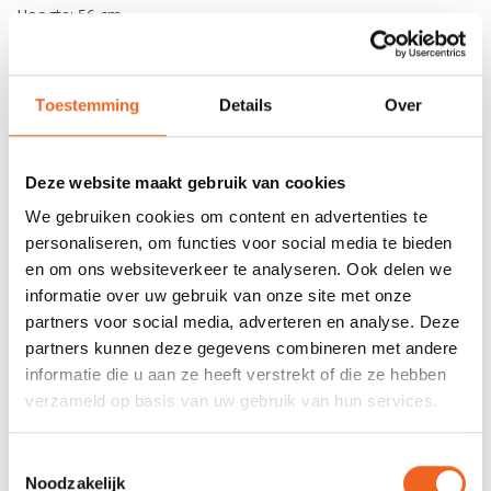
Hoogte: 56 cm
Ø: 17 cm
Toestemming
Details
Over
REVIEWS
Deze website maakt gebruik van cookies
Nog niet gewaardeerd
We gebruiken cookies om content en advertenties te
personaliseren, om functies voor social media te bieden
0 sterren op basis van 0 beoordelingen
en om ons websiteverkeer te analyseren. Ook delen we
informatie over uw gebruik van onze site met onze
JE BEOORDELING TOEVOEGEN
partners voor social media, adverteren en analyse. Deze
partners kunnen deze gegevens combineren met andere
informatie die u aan ze heeft verstrekt of die ze hebben
GERELATEERDE PRODUCTEN
verzameld op basis van uw gebruik van hun services.
Toestemmingsselectie
Noodzakelijk