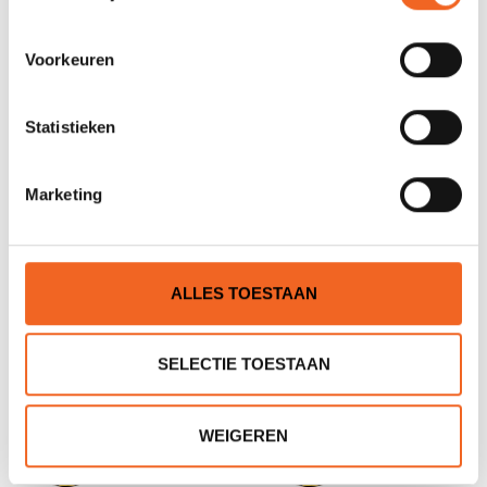
Voorkeuren
Statistieken
H.F. WATERDICHTE TAS
KAJAK WATERDICHTE TAS
Marketing
12 LTR, PVC 350
5 LTR, PVC
€18,00
€10,00
€22,00
€15,00
ALLES TOESTAAN
SELECTIE TOESTAAN
WEIGEREN