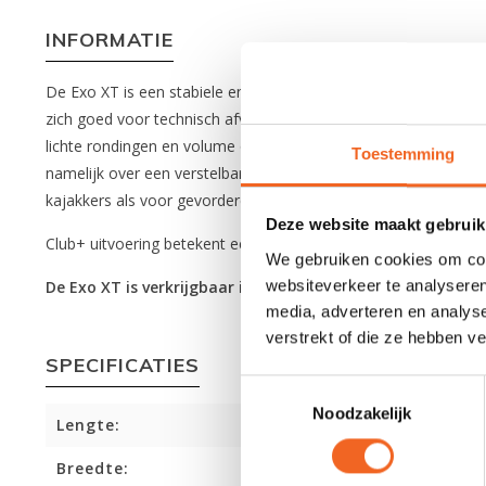
INFORMATIE
De Exo XT is een stabiele en voorspelbare allround wildwater 
zich goed voor technisch afvaren maar ook zeker voor spelend a
lichte rondingen en volume op het bovendek worden foutjes met 
Toestemming
namelijk over een verstelbare rugsteun, stoel en kniesteunen 
kajakkers als voor gevorderden die een river runner zoeken m
Deze website maakt gebruik
Club+ uitvoering betekent een iets meer basis-uitvoering, wel m
We gebruiken cookies om cont
websiteverkeer te analyseren
De Exo XT is verkrijgbaar in twee maten, namelijk de XT 
media, adverteren en analys
verstrekt of die ze hebben v
SPECIFICATIES
Toestemmingsselectie
Noodzakelijk
Lengte:
Breedte: