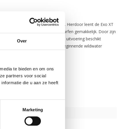
rs met iets meer ronding en volume. Hierdoor leent de Exo XT
erseert deze strak en gaat front surfen gemakkelijk. Door zijn
eer luxe voor de prijs. Deze Club+ uitvoering beschikt
Over
ge kajak is perfect voor zowel de beginnende wildwater
 media te bieden en om ons
ze partners voor social
nformatie die u aan ze heeft
Marketing