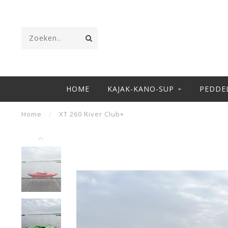
HOME
KAJAK-KANO-SUP
PEDDE
Home
/
XT 260 River Club+