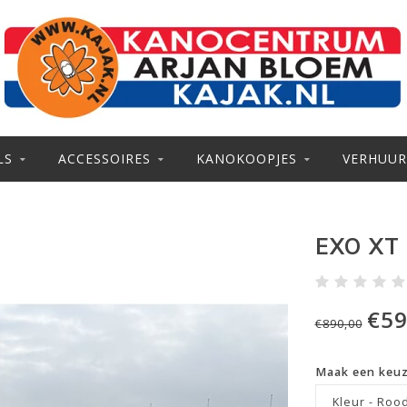
LS
ACCESSOIRES
KANOKOOPJES
VERHUUR
EXO XT
€59
€890,00
Maak een keu
Kleur - Roo