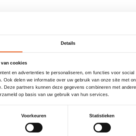
kajak zonder dat deze saai wordt! Dit model valt onder de river runne
fvaren. Door zijn vlakke bodem draait de XT snel keerwaters in, trav
opkanten niet snel afgestraft. De outfitting is zeer comfortabel en z
Details
met foam padding plus een verstelbare plaatvoetsteun. Deze veelzijdi
et iets meer volume.
 van cookies
et o.a. plaatvoetsteun, verstelbare rugband en centrale foam-pillar.
ent en advertenties te personaliseren, om functies voor social
. Ook delen we informatie over uw gebruik van onze site met on
260 en
XT 300
.
e. Deze partners kunnen deze gegevens combineren met andere i
erzameld op basis van uw gebruik van hun services.
Voorkeuren
Statistieken
248 cm
62 cm