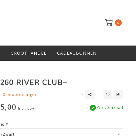
0
GROOTHANDEL
CADEAUBONNEN
 260 RIVER CLUB+
0 beoordelingen
5,00
Op voorraad
Incl. btw
ze:
*
d/Zwart